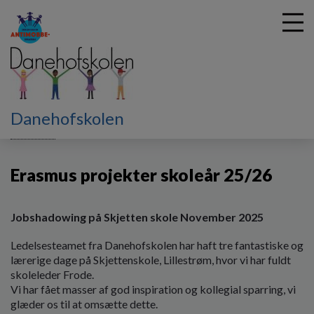
G
Danehofskolen
å
Erasmus+
Erasmus projekter skoleår 25/26
t
i
Erasmus projekter skoleår 25/26
l
h
o
v
Jobshadowing på Skjetten skole November 2025
e
Ledelsesteamet fra Danehofskolen har haft tre fantastiske og
d
lærerige dage på Skjettenskole, Lillestrøm, hvor vi har fuldt
i
skoleleder Frode.
n
Vi har fået masser af god inspiration og kollegial sparring, vi
d
glæder os til at omsætte dette.
h