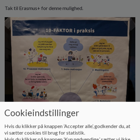
o
Tak til Erasmus+ for denne mulighed.
l
d
e
t
Cookieindstillinger
Hvis du klikker på knappen ’Accepter alle’, godkender du, at
vi sætter cookies til brug for statistik.
Hvis du klikker på knappen ’Kun nødvendige,’ sætter vi ikke