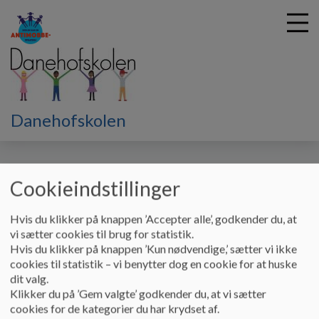
G
Danehofskolen
å
Skolebestyrelsen
Referater 2025-26
t
i
Referater 2025-26
l
Cookieindstillinger
h
o
Hvis du klikker på knappen ’Accepter alle’, godkender du, at
v
Referater fra skolebestyrelsesmøder 2025-26
vi sætter cookies til brug for statistik.
e
Hvis du klikker på knappen ’Kun nødvendige,’ sætter vi ikke
Dokumenter
d
cookies til statistik – vi benytter dog en cookie for at huske
i
Referat SB september 2025.pdf
dit valg.
n
Klikker du på ’Gem valgte’ godkender du, at vi sætter
d
cookies for de kategorier du har krydset af.
h