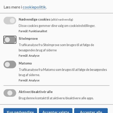
o
Referat SB november 2025.pdf
Læs mere i
cookiepolitik
.
l
d
e
Nødvendige cookies
(altid nødvendig)
Referat SB 5. februar 2026.pdf
t
Disse cookies gemmer dine valg om cookieindstillinger.
Formål
:
Funktionalitet
Referat SB 5. marts 2026.pdf
SiteImprove
Trafikanalyse fra Siteimprove som bruges til at følge de
besøgendes brug af siderne
Formål
:
Analyse
Referat SB 7. maj 2026.pdf
Matomo
Trafikanalyse fra Matomo som bruges til at følge de besøgendes
brug af siderne.
Formål
:
Analyse
Danehofskolen Afd. Nyborg: Ringvej 1, 5800
Aktiver/deaktivér alle
Nyborg
Brug denne kontakt til at aktivere/deaktivere alle apps.
Danehofskolen Afd. Vindinge: Skolevej 15, 5800
Nyborg
Kun nødvendige
Accepter valgte
Accepter alle