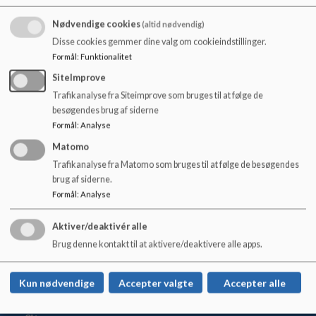
o
l
Nødvendige cookies
(altid nødvendig)
I kan her læse brevet fra vores skolechef Lars Kofoed, som
d
Disse cookies gemmer dine valg om cookieindstillinger.
også er sendt ud på Aula.
e
Formål
:
Funktionalitet
t
Dokumenter
SiteImprove
Trafikanalyse fra Siteimprove som bruges til at følge de
Retningslinje for fravær.pdf
besøgendes brug af siderne
Formål
:
Analyse
Matomo
Trafikanalyse fra Matomo som bruges til at følge de besøgendes
brug af siderne.
Danehofskolen Afd. Nyborg: Ringvej 1, 5800
Formål
:
Analyse
Nyborg
Danehofskolen Afd. Vindinge: Skolevej 15, 5800
Aktiver/deaktivér alle
Nyborg
Brug denne kontakt til at aktivere/deaktivere alle apps.
danehofskolen@nyborg.dk
+45 63337022
Kun nødvendige
Accepter valgte
Accepter alle
EAN NR.
5798007020569