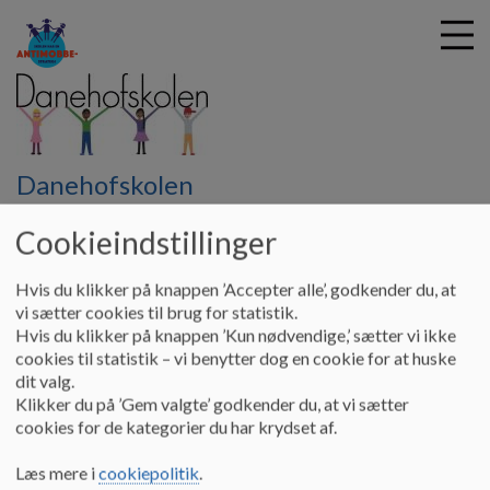
G
Danehofskolen
å
Vores skole
Fravær
t
Cookieindstillinger
i
Fravær
l
Hvis du klikker på knappen ’Accepter alle’, godkender du, at
h
vi sætter cookies til brug for statistik.
o
Hvis du klikker på knappen ’Kun nødvendige,’ sætter vi ikke
v
Styrelsen for Undervisning og Kvalitet har udsendt en ny
cookies til statistik – vi benytter dog en cookie for at huske
e
bekendtgørelse om registrering af fravær i folkeskolen, der er
dit valg.
d
trådt i kraft den 1. januar 2020.
Klikker du på ’Gem valgte’ godkender du, at vi sætter
i
cookies for de kategorier du har krydset af.
n
Det betyder, at vi udbygger vores indsats for at styrke
d
fremmøde og mindske fravær samt sikre alle børn og unges
Læs mere i
cookiepolitik
.
h
trivsel.