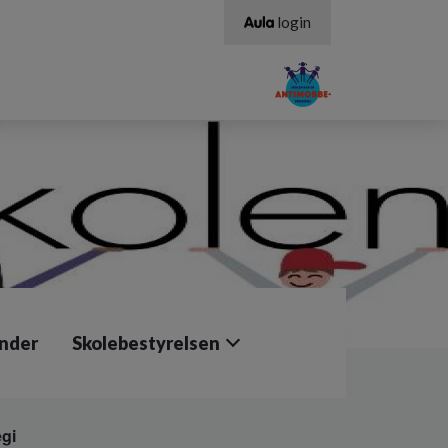
login
ender
Skolebestyrelsen
egi