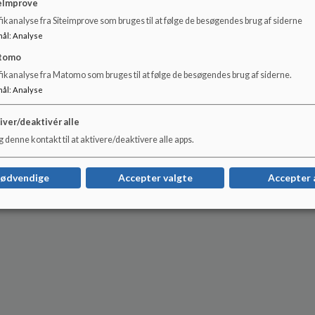
eImprove
ikanalyse fra Siteimprove som bruges til at følge de besøgendes brug af siderne
mål
:
Analyse
tomo
fikanalyse fra Matomo som bruges til at følge de besøgendes brug af siderne.
mål
:
Analyse
iver/deaktivér alle
 denne kontakt til at aktivere/deaktivere alle apps.
nødvendige
Accepter valgte
Accepter 