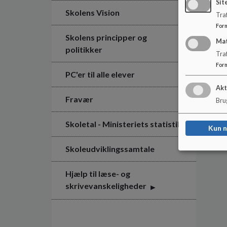
Sit
Skolens Vision
Traf
For
Skolens principper og
Ma
politikker
Tra
For
PC'er til alle elever
Akt
Fravær
Brug
Skoletal - Ministeriets statistik
Kun 
Skoleudviklingssamtale
Hjælp til læse- og
skrivevanskeligheder