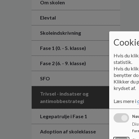
Om skolen
Elevtal
Skoleindskrivning
Cookie
Fase 1 (0. - 5. klasse)
Hvis du klik
statistik.
Fase 2 (6. - 9. klasse)
Hvis du klik
benytter dog
SFO
Klikker du p
krydset af.
Trivsel - indsatser og
Læs mere i
antimobbestrategi
Legepatrulje i Fase 1
Nød
Dis
Adoption af skoleklasse
For