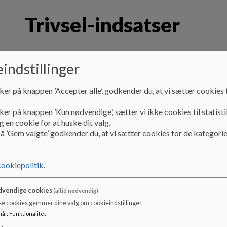
Trivsel-indsatser
Her kan du få indblik i, hvordan vi arbejder med trivslen
indstillinger
dag på Danehofskolen”, "ordensregler på Danehofskolen" 
Dokumenter
ker på knappen ’Accepter alle’, godkender du, at vi sætter cookies t
Antimobbestrategi
ker på knappen ’Kun nødvendige,’ sætter vi ikke cookies til statisti
 en cookie for at huske dit valg.
å ’Gem valgte’ godkender du, at vi sætter cookies for de kategorie
Ordensregler 2025.pdf
cookiepolitik
.
Undervisningsmiljøvurdering 2026.pdf
vendige cookies
(altid nødvendig)
se cookies gemmer dine valg om cookieindstillinger.
mål
:
Funktionalitet