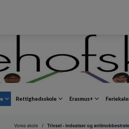
le
Rettighedsskole
Erasmus+
Feriekal
Vores skole
Trivsel - indsatser og antimobbestrat