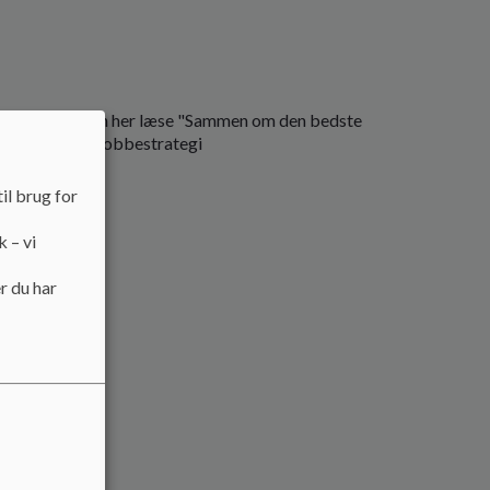
 på skolen. Du kan her læse "Sammen om den bedste
og vores antimobbestrategi
il brug for
k – vi
r du har